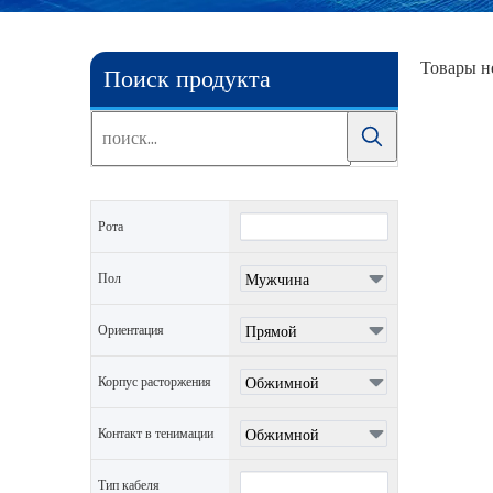
Товары н
Поиск продукта
Рота
Пол
Ориентация
Корпус расторжения
Контакт в тенимации
Тип кабеля