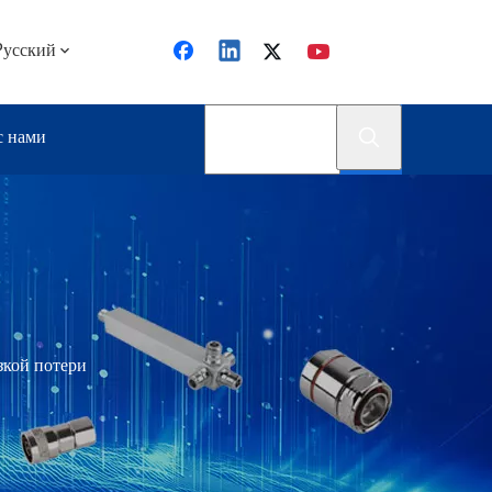
Pусский
с нами
зкой потери