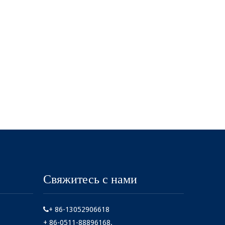
Свяжитесь с нами
+ 86-13052906618

+ 86-0511-88896168.